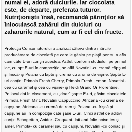
numai ei, adoră dulciurile. Iar ciocolata
este, de departe, preferata tuturor.
Nutriţioniştii însă, recomandă părinţilor să
înlocuiască zahărul din dulciuri cu
zaharurile natural, cum ar fi cel din fructe.
Protecţia Consumatorului a analizat câteva dintre mărcile
producătoare de ciocolată pe care le găsim pe piaţă pentru a afla
cam câte E-uri conţin acestea. Astfel, conform studiului, pe primul
loc, cu opt E-uri în compoziţie, se află Novatini -cu cremă căpşuni
şi friscă- şi Poiana cu lapte şi cremă cu aromă de vişine. Şapte E-
uri conţin: Primola Fresh Cherry, Primola Fresh Lemon, Novatini -
cea cu caramel şi cea cu vişine- şi Heidi Grand Or Florentine.
Pe locul doi în clasament, cu „doar” şapte E-uri, găsim ciocolatele
Primola Fresh Mint, Novatini Cappuccino, Africana -cu cremă de
capşune, Africana -cu cremă de rom şi Poiana -cu frişcă şi
căpşune au în compoziţie câte şase E-uri. Cinci astfel de aditivi
conţin Schogetten, Anidor -Croquant- lait and folie noisettes şi
amer, Primola- cu caramel sau cu căpşuni, Novatini -cu coniac şi