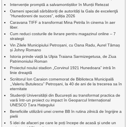
Intervenție promptă a salvamontiștilor în Munții Retezat
Oameni speciali sărbătoriți de autorități la Gala de excelenţă
”Hunedoreni de succes”, ediția 2026
Caravana TIFF a transformat Mina Petrila în cinema în aer
liber.
Cum reduci costurile de livrare pentru magazinul online – 7
strategii
Vin Zilele Municipiului Petroșani, cu Oana Radu, Aurel Tămaș
și Johny Romano
Istoria prinde viață la Ulpia Traiana Sarmizegetusa, de Ziua
Patrimoniului Roman
Proiectul noului stadion „Corvinul 1921 Hunedoara” intră în
linie dreaptă
Scriitorul Ion Caraion comemorat de Biblioteca Municipală
,,Valeriu Butulescu” Petroșani, la 40 de ani de la trecerea sa în
eternitate
Studenții Universității din București au transformat practica de
vară într-un proiect cu impact în Geoparcul Internațional
UNESCO Țara Hațegului
Beneficiile utilizării unei creme BB în rutina zilnică de îngrijire a
pielii
5 idei de afaceri pe care le poți începe de acasă și unde un