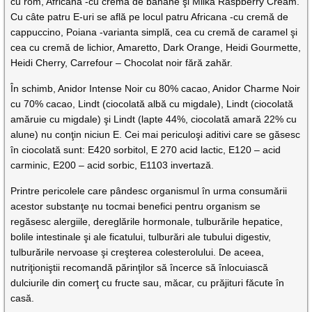
cu rom, Africana -cu cremă de banane şi Milka Raspberry Cream.
Cu câte patru E-uri se află pe locul patru Africana -cu cremă de
cappuccino, Poiana -varianta simplă, cea cu cremă de caramel şi
cea cu cremă de lichior, Amaretto, Dark Orange, Heidi Gourmette,
Heidi Cherry, Carrefour – Chocolat noir fără zahăr.
În schimb, Anidor Intense Noir cu 80% cacao, Anidor Charme Noir
cu 70% cacao, Lindt (ciocolată albă cu migdale), Lindt (ciocolată
amăruie cu migdale) şi Lindt (lapte 44%, ciocolată amară 22% cu
alune) nu conţin niciun E. Cei mai periculoşi aditivi care se găsesc
în ciocolată sunt: E420 sorbitol, E 270 acid lactic, E120 – acid
carminic, E200 – acid sorbic, E1103 invertază.
Printre pericolele care pândesc organismul în urma consumării
acestor substanţe nu tocmai benefici pentru organism se
regăsesc alergiile, dereglările hormonale, tulburările hepatice,
bolile intestinale şi ale ficatului, tulburări ale tubului digestiv,
tulburările nervoase şi creşterea colesterolului. De aceea,
nutriţioniştii recomandă părinţilor să încerce să înlocuiască
dulciurile din comerţ cu fructe sau, măcar, cu prăjituri făcute în
casă.