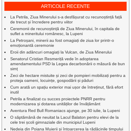
ARTICOLE RECENTE
La Petrila, Ziua Minerului s-a desfășurat cu recunoștință față
de trecut și încredere pentru viitor
Ceremonii de recunoștință de Ziua Minerului, în capitala de
suflet a mineritului românesc, la Lupeni
La Petroșani, minerii au fost omagiați de ziua lor printr-o
emoționantă ceremonie
Eroii din adâncuri omagiați la Vulcan, de Ziua Minerului
Senatorul Cristian Resmeriță vede în adoptarea
amendamentului PSD la Legea decarbonării o măsură de bun
simț
Zeci de hectare mistuite și zeci de pompieri mobilizați pentru a
proteja oameni, locuințe, gospodării și păduri
Cum arată un spațiu exterior mai ușor de întreținut, fără efort
inutil
Petrila a finalizat cu succes proiectele PNRR pentru
modernizarea și dotarea unităților de învățământ
Aventura Red Bull Romaniacs ajunge, pe 30 iulie, la Lupeni
O săptămână de neuitat la Lacul Balaton pentru elevi de la
cele trei școli gimnaziale din municipiul Lupeni
Nedeia din Poiana Muierii și întoarcerea la rădăcinile timpului