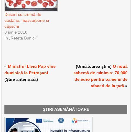
Desert cu cremă de
castane, mascarpone și
căpșuni
8 iunie 2018
În „Rețeta Bunicii”
«
Ministrul Liviu Pop vine
(Următoarea știre)
O nouă
duminică la Petroşani
schemă de minimis: 70.000
(Știre anterioară)
de euro pentru oamenii de
afaceri de la ţară
»
ȘTIRI ASEMĂNĂTOARE