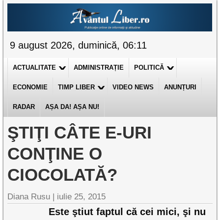
9 august 2026, duminică, 06:11
ACTUALITATE
ADMINISTRAȚIE
POLITICĂ
ECONOMIE
TIMP LIBER
VIDEO NEWS
ANUNȚURI
RADAR
AȘA DA! AȘA NU!
ŞTIŢI CÂTE E-URI
CONŢINE O
CIOCOLATĂ?
Diana Rusu
|
iulie 25, 2015
Este ştiut faptul că cei mici, şi nu