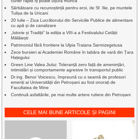
curier rapid îți poate ușura munca
Sărbătoare cu recunoștință pentru eroi, de Sf. Ilie, pe muntele
Tulișa de la Uricani
20 Iulie – Ziua Lucrătorului din Serviciile Publice de alimentare
cu apă și de canalizare
„Istorie și Tradiții” la ediția a VIII-a a Festivalului Cetății
Mălăiești
Patrimoniul fără frontiere la Ulpia Traiana Sarmizegetusa
Zece bursieri ai Academiei Române în tabăra de vară din Țara
Hațegului
Green Line Valea Jiului: Toleranță zero față de amenințări,
intimidări și comportamente agresive în transportul public
Dr.ing. Benor Voicescu, împreună cu o seamă de profesori
emeriți ai Universității din Petroșani au fost onorați de
Facultatea de Mine
Continuă asfaltările, pe mai multe artere rutiere din Petroșani
CELE MAI BUNE ARTICOLE ȘI PAGINI