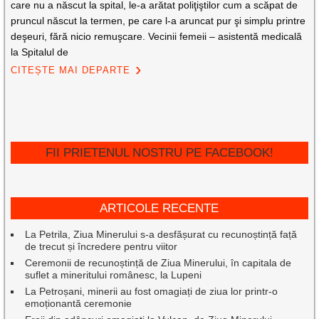
care nu a născut la spital, le-a arătat poliţiştilor cum a scăpat de
pruncul născut la termen, pe care l-a aruncat pur şi simplu printre
deşeuri, fără nicio remuşcare. Vecinii femeii – asistentă medicală
la Spitalul de
CITEȘTE MAI DEPARTE
FII PRIETENUL NOSTRU PE FACEBOOK!
ARTICOLE RECENTE
La Petrila, Ziua Minerului s-a desfășurat cu recunoștință față
de trecut și încredere pentru viitor
Ceremonii de recunoștință de Ziua Minerului, în capitala de
suflet a mineritului românesc, la Lupeni
La Petroșani, minerii au fost omagiați de ziua lor printr-o
emoționantă ceremonie