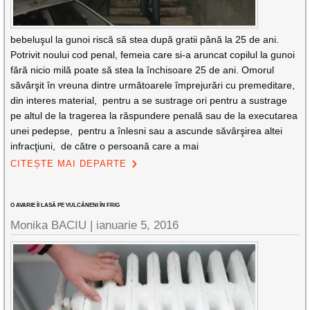
bebeluşul la gunoi riscă să stea după gratii până la 25 de ani.
Potrivit noului cod penal, femeia care si-a aruncat copilul la gunoi
fără nicio milă poate să stea la închisoare 25 de ani. Omorul
săvârşit în vreuna dintre următoarele împrejurări cu premeditare,
din interes material, pentru a se sustrage ori pentru a sustrage
pe altul de la tragerea la răspundere penală sau de la executarea
unei pedepse, pentru a înlesni sau a ascunde săvârşirea altei
infracţiuni, de către o persoană care a mai
CITEȘTE MAI DEPARTE
O AVARIE ÎI LASĂ PE VULCĂNENI ÎN FRIG
Monika BACIU |
ianuarie 5, 2016