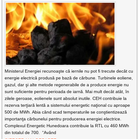
Ministerul Energiei recunoaşte că iernile nu pot fi trecute decât cu
energie electrică produsă pe bază de cărbune. Turbinele eoliene,
gazul, dar şi alte metode regenerabile de a produce energie nu
sunt suficiente pentru perioada de iarnă. Mai mult decât atât, în
zilele geroase, eolienele sunt absolut inutile. CEH contribuie la
rezerva terţiară lentă a sistemului energetic naţional cu aproape
500 de MWh. Abia când scad temperaturile se conştientizează
importanţa cărbunelui pentru producerea energiei electrice.
Complexul Energetic Hunedoara contribuie la RTL cu 460 MWh
din totalul de 700. “Având