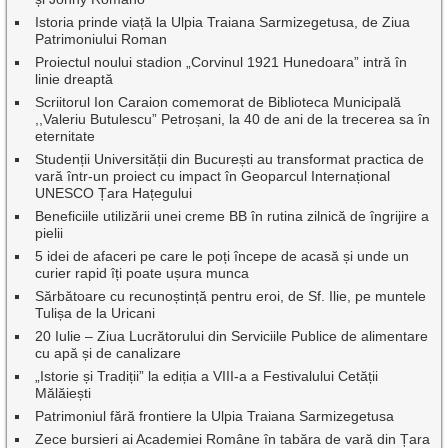
Istoria prinde viață la Ulpia Traiana Sarmizegetusa, de Ziua
Patrimoniului Roman
Proiectul noului stadion „Corvinul 1921 Hunedoara” intră în
linie dreaptă
Scriitorul Ion Caraion comemorat de Biblioteca Municipală
,,Valeriu Butulescu” Petroșani, la 40 de ani de la trecerea sa în
eternitate
Studenții Universității din București au transformat practica de
vară într-un proiect cu impact în Geoparcul Internațional
UNESCO Țara Hațegului
Beneficiile utilizării unei creme BB în rutina zilnică de îngrijire a
pielii
5 idei de afaceri pe care le poți începe de acasă și unde un
curier rapid îți poate ușura munca
Sărbătoare cu recunoștință pentru eroi, de Sf. Ilie, pe muntele
Tulișa de la Uricani
20 Iulie – Ziua Lucrătorului din Serviciile Publice de alimentare
cu apă și de canalizare
„Istorie și Tradiții” la ediția a VIII-a a Festivalului Cetății
Mălăiești
Patrimoniul fără frontiere la Ulpia Traiana Sarmizegetusa
Zece bursieri ai Academiei Române în tabăra de vară din Țara