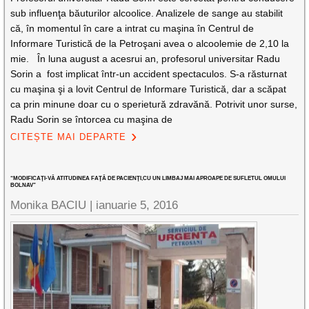
sub influenţa băuturilor alcoolice. Analizele de sange au stabilit
că, în momentul în care a intrat cu maşina în Centrul de
Informare Turistică de la Petroşani avea o alcoolemie de 2,10 la
mie. În luna august a acesrui an, profesorul universitar Radu
Sorin a fost implicat într-un accident spectaculos. S-a răsturnat
cu maşina şi a lovit Centrul de Informare Turistică, dar a scăpat
ca prin minune doar cu o sperietură zdravănă. Potrivit unor surse,
Radu Sorin se întorcea cu maşina de
CITEȘTE MAI DEPARTE
“MODIFICAŢI-VĂ ATITUDINEA FAŢĂ DE PACIENŢI,CU UN LIMBAJ MAI APROAPE DE SUFLETUL OMULUI
BOLNAV”
Monika BACIU |
ianuarie 5, 2016