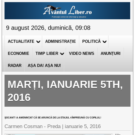
9 august 2026, duminică, 09:08
ACTUALITATE
ADMINISTRAȚIE
POLITICĂ
ECONOMIE
TIMP LIBER
VIDEO NEWS
ANUNȚURI
RADAR
AȘA DA! AȘA NU!
MARȚI, IANUARIE 5TH,
2016
ŞOCANT! A AMENINŢAT CĂ SE ARUNCĂ DE LA ETAJUL 4 ÎMPREUNĂ CU COPILUL!
Carmen Cosman - Preda |
ianuarie 5, 2016