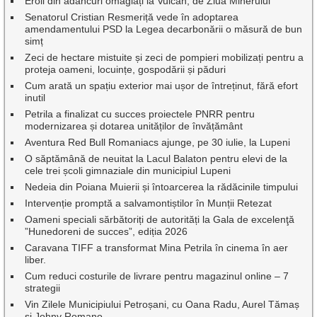
Eroii din adâncuri omagiați la Vulcan, de Ziua Minerului
Senatorul Cristian Resmeriță vede în adoptarea
amendamentului PSD la Legea decarbonării o măsură de bun
simț
Zeci de hectare mistuite și zeci de pompieri mobilizați pentru a
proteja oameni, locuințe, gospodării și păduri
Cum arată un spațiu exterior mai ușor de întreținut, fără efort
inutil
Petrila a finalizat cu succes proiectele PNRR pentru
modernizarea și dotarea unităților de învățământ
Aventura Red Bull Romaniacs ajunge, pe 30 iulie, la Lupeni
O săptămână de neuitat la Lacul Balaton pentru elevi de la
cele trei școli gimnaziale din municipiul Lupeni
Nedeia din Poiana Muierii și întoarcerea la rădăcinile timpului
Intervenție promptă a salvamontiștilor în Munții Retezat
Oameni speciali sărbătoriți de autorități la Gala de excelenţă
”Hunedoreni de succes”, ediția 2026
Caravana TIFF a transformat Mina Petrila în cinema în aer
liber.
Cum reduci costurile de livrare pentru magazinul online – 7
strategii
Vin Zilele Municipiului Petroșani, cu Oana Radu, Aurel Tămaș
și Johny Romano