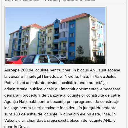
Aproape 200 de locuinţe pentru tineri în blocuri ANL sunt scoase
la vânzare în judeţul Hunedoara. Niciuna, însă, în Valea Jiului.
Potrivt listei actualizate privind localităţile unde autorităţile
administraţiei publice locale au întocmit documentaţiile necesare
demarării procedurii de vânzare a locuinţelor construite de către
Agenţia Naţională pentru Locuinţe prin programul de construcţii
locuinţe pentru tineri destinate închirierii, în judeţul Hunedoara
sunt 183 de astfel de locuinţe. Nicuna din ele nu este, însă, în
Valea Jiului, chiar dacă şi aici există blocuri de locuinţe ANL, ci
doar în Deva,