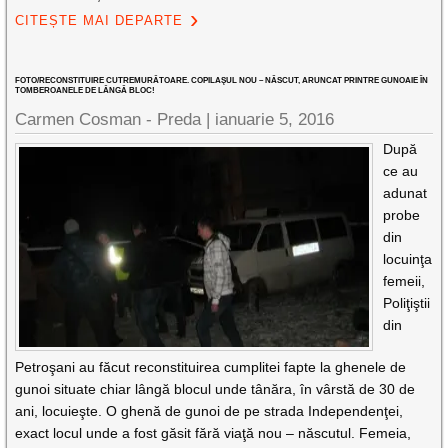
CITEȘTE MAI DEPARTE
FOTO/RECONSTITUIRE CUTREMURĂTOARE. COPILAŞUL NOU – NĂSCUT, ARUNCAT PRINTRE GUNOAIE ÎN
TOMBEROANELE DE LÂNGĂ BLOC!
Carmen Cosman - Preda |
ianuarie 5, 2016
După
ce au
adunat
probe
din
locuinţa
femeii,
Poliţiştii
din
Petroşani au făcut reconstituirea cumplitei fapte la ghenele de
gunoi situate chiar lângă blocul unde tânăra, în vârstă de 30 de
ani, locuieşte. O ghenă de gunoi de pe strada Independenţei,
exact locul unde a fost găsit fără viaţă nou – născutul. Femeia,