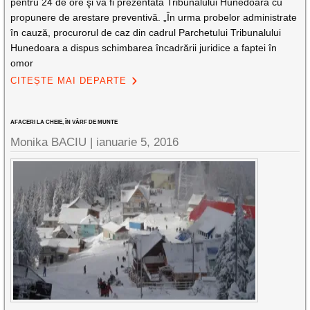
pentru 24 de ore şi va fi prezentată Tribunalului Hunedoara cu
propunere de arestare preventivă. „În urma probelor administrate
în cauză, procurorul de caz din cadrul Parchetului Tribunalului
Hunedoara a dispus schimbarea încadrării juridice a faptei în
omor
CITEȘTE MAI DEPARTE
AFACERI LA CHEIE, ÎN VÂRF DE MUNTE
Monika BACIU |
ianuarie 5, 2016