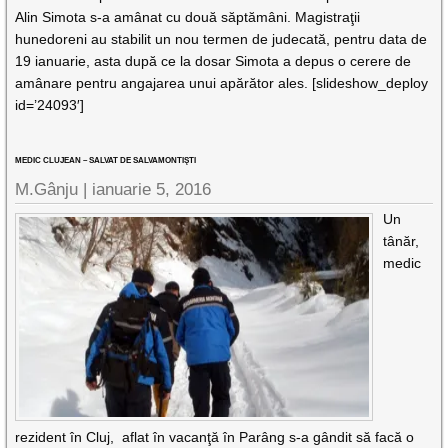
Alin Simota s-a amânat cu două săptămâni. Magistraţii
hunedoreni au stabilit un nou termen de judecată, pentru data de
19 ianuarie, asta după ce la dosar Simota a depus o cerere de
amânare pentru angajarea unui apărător ales. [slideshow_deploy
id=’24093′]
MEDIC CLUJEAN – SALVAT DE SALVAMONTIŞTI
M.Gânju |
ianuarie 5, 2016
Un
tânăr,
medic
rezident în Cluj, aflat în vacanţă în Parâng s-a gândit să facă o