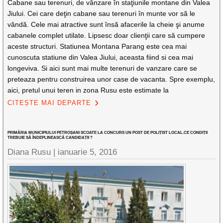
Cabane sau terenuri, de vânzare în staţiunile montane din Valea
Jiului. Cei care deţin cabane sau terenuri în munte vor să le
vândă. Cele mai atractive sunt însă afacerile la cheie şi anume
cabanele complet utilate. Lipsesc doar clienţii care să cumpere
aceste structuri. Statiunea Montana Parang este cea mai
cunoscuta statiune din Valea Jiului, aceasta fiind si cea mai
longeviva. Si aici sunt mai multe terenuri de vanzare care se
preteaza pentru construirea unor case de vacanta. Spre exemplu,
aici, pretul unui teren in zona Rusu este estimate la
CITEȘTE MAI DEPARTE
PRIMĂRIA MUNICIPIULUI PETROȘANI SCOATE LA CONCURS UN POST DE POLIȚIST LOCAL.CE CONDIȚII
TREBUIE SĂ ÎNDEPLINEASCĂ CANDIDAȚII ?
Diana Rusu
|
ianuarie 5, 2016