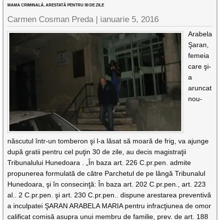
MAMA CRIMINALĂ, ARESTATĂ PENTRU 30 DE ZILE
Carmen Cosman Preda |
ianuarie 5, 2016
Arabela
Şaran,
femeia
care şi-
a
aruncat
nou-
născutul într-un tomberon şi l-a lăsat să moară de frig, va ajunge
după gratii pentru cel puţin 30 de zile, au decis magistraţii
Tribunalului Hunedoara . „În baza art. 226 C.pr.pen. admite
propunerea formulată de către Parchetul de pe lângă Tribunalul
Hunedoara, şi în consecinţă: În baza art. 202 C.pr.pen., art. 223
al.. 2 C.pr.pen. şi art. 230 C.pr.pen.. dispune arestarea preventivă
a inculpatei ŞARAN ARABELA MARIA pentru infracţiunea de omor
calificat comisă asupra unui membru de familie, prev. de art. 188