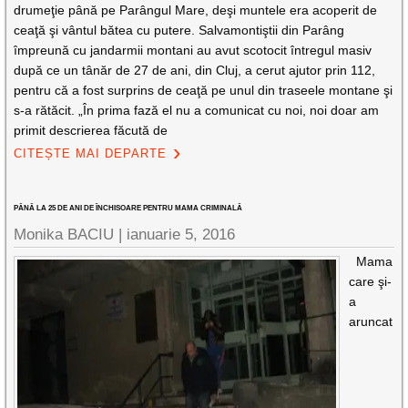
drumeţie până pe Parângul Mare, deşi muntele era acoperit de
ceaţă şi vântul bătea cu putere. Salvamontiştii din Parâng
împreună cu jandarmii montani au avut scotocit întregul masiv
după ce un tânăr de 27 de ani, din Cluj, a cerut ajutor prin 112,
pentru că a fost surprins de ceaţă pe unul din traseele montane şi
s-a rătăcit. „În prima fază el nu a comunicat cu noi, noi doar am
primit descrierea făcută de
CITEȘTE MAI DEPARTE
PÂNĂ LA 25 DE ANI DE ÎNCHISOARE PENTRU MAMA CRIMINALĂ
Monika BACIU |
ianuarie 5, 2016
Mama
care şi-
a
aruncat