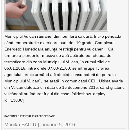
Municipiul Vulcan rămâne, din nou, fără căldură. Într-o perioadă
când temperaturile exterioare sunt de -10 grade, Complexul
Energetic Hunedoara anunţă restricţii pentru vulcăneni. ”Ca
urmare a pierderilor masive de apă apărute pe reţeaua de
termoficare din zona Municipiului Vulcan, în cursul zilei de
06.01.2016, între orele 07:00-21:00, se întrerupe livrarea
agentului termic urmând a fi afectaţi consumatorii de pe raza
Municipiului Vulcan”, se arată în comunicatul CEH. Ultima avarie
din Vulcan datează din data de 15 decembrie 2015, când şi atunci
vulcănenii au îndurat frigul din case. [slideshow_deploy
id=’13836′]
CĂRBUNELE, ESENŢIAL ÎN ZILELE GEROASE
Monika BACIU |
ianuarie 5, 2016