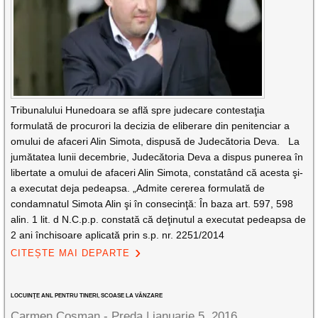
Tribunalului Hunedoara se află spre judecare contestaţia
formulată de procurori la decizia de eliberare din penitenciar a
omului de afaceri Alin Simota, dispusă de Judecătoria Deva. La
jumătatea lunii decembrie, Judecătoria Deva a dispus punerea în
libertate a omului de afaceri Alin Simota, constatând că acesta şi-
a executat deja pedeapsa. „Admite cererea formulată de
condamnatul Simota Alin şi în consecinţă: În baza art. 597, 598
alin. 1 lit. d N.C.p.p. constată că deţinutul a executat pedeapsa de
2 ani închisoare aplicată prin s.p. nr. 2251/2014
CITEȘTE MAI DEPARTE
LOCUINŢE ANL PENTRU TINERI, SCOASE LA VÂNZARE
Carmen Cosman - Preda |
ianuarie 5, 2016