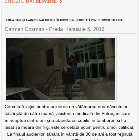
CITEȘTE MAI DEPARTE
FEMEIA CARE ŞI-A ABANDONAT COPILUL ÎN TOMBERON, CERCETATĂ PENTRU OMOR CALIFICAT!
Carmen Cosman - Preda |
ianuarie 5, 2016
Cercetată iniţial pentru uciderea ori vătămarea nou-născutului
săvârșită de către mamă, asistenta medicală din Petroşani care
în noaptea dintre ani şi-a abandonat copilul în tomberon şi l-a
lăsat să moară din frig, este cercetată acum pentru omor calificat.
La finalul audierilor, tânăra în vârstă de 30 de ani a fost reţinută