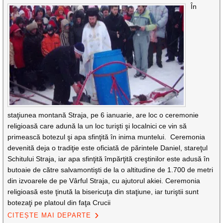
În
staţiunea montană Straja, pe 6 ianuarie, are loc o ceremonie
religioasă care adună la un loc turişti şi localnici ce vin să
primească botezul şi apa sfinţită în inima muntelui. Ceremonia
devenită deja o tradiţie este oficiată de părintele Daniel, stareţul
Schitului Straja, iar apa sfinţită împărţită creştinilor este adusă în
butoaie de către salvamontişti de la o altitudine de 1.700 de metri
din izvoarele de pe Vârful Straja, cu ajutorul akiei. Ceremonia
religioasă este ţinută la bisericuţa din staţiune, iar turiştii sunt
botezaţi pe platoul din faţa Crucii
CITEȘTE MAI DEPARTE