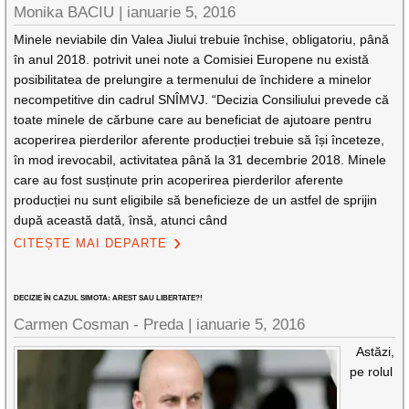
Monika BACIU |
ianuarie 5, 2016
Minele neviabile din Valea Jiului trebuie închise, obligatoriu, până
în anul 2018. potrivit unei note a Comisiei Europene nu există
posibilitatea de prelungire a termenului de închidere a minelor
necompetitive din cadrul SNÎMVJ. “Decizia Consiliului prevede că
toate minele de cărbune care au beneficiat de ajutoare pentru
acoperirea pierderilor aferente producției trebuie să își înceteze,
în mod irevocabil, activitatea până la 31 decembrie 2018. Minele
care au fost susținute prin acoperirea pierderilor aferente
producției nu sunt eligibile să beneficieze de un astfel de sprijin
după această dată, însă, atunci când
CITEȘTE MAI DEPARTE
DECIZIE ÎN CAZUL SIMOTA: AREST SAU LIBERTATE?!
Carmen Cosman - Preda |
ianuarie 5, 2016
Astăzi,
pe rolul