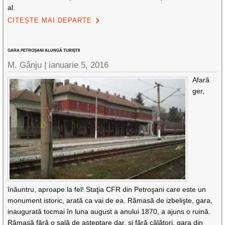
al.
CITEȘTE MAI DEPARTE
GARA PETROŞANI ALUNGĂ TURIŞTII
M. Gânju |
ianuarie 5, 2016
Afară
ger,
înăuntru, aproape la fel! Staţia CFR din Petroşani care este un
monument istoric, arată ca vai de ea. Rămasă de izbelişte, gara,
inaugurată tocmai în luna august a anului 1870, a ajuns o ruină.
Rămasă fără o sală de aşteptare dar, şi fără călători, gara din