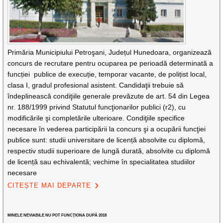
Primăria Municipiului Petroşani, Județul Hunedoara, organizează
concurs de recrutare pentru ocuparea pe perioadă determinată a
funcției publice de execuție, temporar vacante, de polițist local,
clasa I, gradul profesional asistent. Candidaţii trebuie să
îndeplinească condiţiile generale prevăzute de art. 54 din Legea
nr. 188/1999 privind Statutul funcţionarilor publici (r2), cu
modificările şi completările ulterioare. Condiţiile specifice
necesare în vederea participării la concurs şi a ocupării funcţiei
publice sunt: studii universitare de licență absolvite cu diplomă,
respectiv studii superioare de lungă durată, absolvite cu diplomă
de licență sau echivalentă; vechime în specialitatea studiilor
necesare
CITEȘTE MAI DEPARTE
MINELE NEVIABILE NU POT FUNCŢIONA DUPĂ 2018