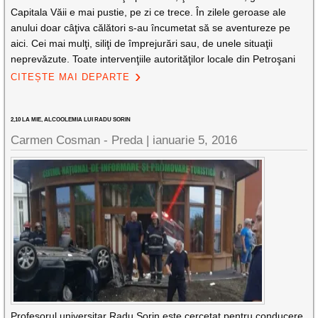
Capitala Văii e mai pustie, pe zi ce trece. În zilele geroase ale
anului doar câţiva călători s-au încumetat să se aventureze pe
aici. Cei mai mulţi, siliţi de împrejurări sau, de unele situaţii
neprevăzute. Toate intervenţiile autorităţilor locale din Petroşani
CITEȘTE MAI DEPARTE
2,10 LA MIE, ALCOOLEMIA LUI RADU SORIN
Carmen Cosman - Preda |
ianuarie 5, 2016
Profesorul universitar Radu Sorin este cercetat pentru conducere