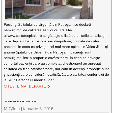
Pacienţii Spitalului de Urgenţă din Petroşani se declară
nemulţumiţi de calitatea serviciilor. Pe site-
ul www.calitatespitale.ro se găseşte o listă cu unitatile spitaliceşti
care deja au fost apreciate sau dimpotriva, criticate de catre
pacienti. În ceea ce priveşte cel mai mare spital din Valea Jiului şi
anume Spitalul de Urgenţă din Petroşani, pacienţii sunt
nemulţumiţi într-o proporţie covârşitoare. În ceea ce priveşte
confortul pacienţii care au completat chestionarul au apreciat
calitatea ca fiind satisfăcătoare, dar cam în aceeaşi proporţie sunt
şi pacienţi care consideră nesatisfăcătoare calitatea confortului de
la SUP. Personalul medical, dar
CITEȘTE MAI DEPARTE
BOBOTEAZA PE PÂRTIA DE SCHI
M.Gânju |
ianuarie 5, 2016