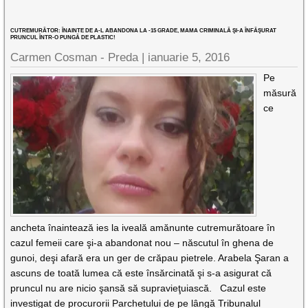
CUTREMURĂTOR: ÎNAINTE DE A-L ABANDONA LA -15 GRADE, MAMA CRIMINALĂ ŞI-A ÎNFĂŞURAT
PRUNCUL ÎNTR-O PUNGĂ DE PLASTIC!
Carmen Cosman - Preda |
ianuarie 5, 2016
Pe
măsură
ce
ancheta înaintează ies la iveală amănunte cutremurătoare în
cazul femeii care şi-a abandonat nou – născutul în ghena de
gunoi, deşi afară era un ger de crăpau pietrele. Arabela Şaran a
ascuns de toată lumea că este însărcinată şi s-a asigurat că
pruncul nu are nicio şansă să supravieţuiască. Cazul este
investigat de procurorii Parchetului de pe lângă Tribunalul