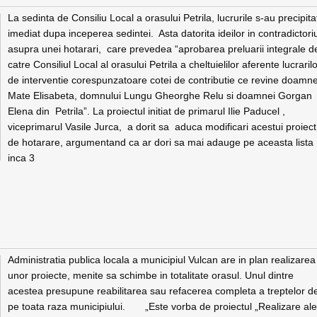
La sedinta de Consiliu Local a orasului Petrila, lucrurile s-au precipita
imediat dupa inceperea sedintei. Asta datorita ideilor in contradictori
asupra unei hotarari, care prevedea “aprobarea preluarii integrale d
catre Consiliul Local al orasului Petrila a cheltuielilor aferente lucraril
de interventie corespunzatoare cotei de contributie ce revine doamne
Mate Elisabeta, domnului Lungu Gheorghe Relu si doamnei Gorgan
Elena din Petrila”. La proiectul initiat de primarul Ilie Paducel ,
viceprimarul Vasile Jurca, a dorit sa aduca modificari acestui proiect
de hotarare, argumentand ca ar dori sa mai adauge pe aceasta lista
inca 3
Administratia publica locala a municipiul Vulcan are in plan realizarea
unor proiecte, menite sa schimbe in totalitate orasul. Unul dintre
acestea presupune reabilitarea sau refacerea completa a treptelor d
pe toata raza municipiului. „Este vorba de proiectul „Realizare ale