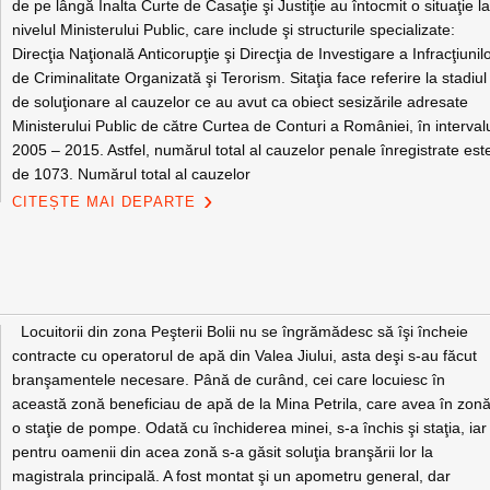
de pe lângă Înalta Curte de Casaţie şi Justiţie au întocmit o situaţie l
nivelul Ministerului Public, care include şi structurile specializate:
Direcţia Naţională Anticorupţie şi Direcţia de Investigare a Infracţiunil
de Criminalitate Organizată şi Terorism. Sitaţia face referire la stadiul
de soluţionare al cauzelor ce au avut ca obiect sesizările adresate
Ministerului Public de către Curtea de Conturi a României, în interval
2005 – 2015. Astfel, numărul total al cauzelor penale înregistrate est
de 1073. Numărul total al cauzelor
CITEȘTE MAI DEPARTE
Locuitorii din zona Peşterii Bolii nu se îngrămădesc să îşi încheie
contracte cu operatorul de apă din Valea Jiului, asta deşi s-au făcut
branşamentele necesare. Până de curând, cei care locuiesc în
această zonă beneficiau de apă de la Mina Petrila, care avea în zon
o staţie de pompe. Odată cu închiderea minei, s-a închis şi staţia, iar
pentru oamenii din acea zonă s-a găsit soluţia branşării lor la
magistrala principală. A fost montat şi un apometru general, dar