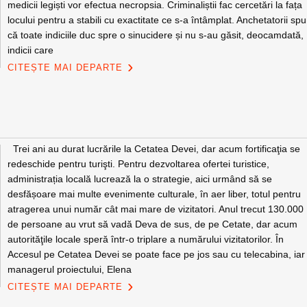
medicii legiști vor efectua necropsia. Criminaliștii fac cercetări la fața
locului pentru a stabili cu exactitate ce s-a întâmplat. Anchetatorii sp
că toate indiciile duc spre o sinucidere și nu s-au găsit, deocamdată,
indicii care
CITEȘTE MAI DEPARTE
Trei ani au durat lucrările la Cetatea Devei, dar acum fortificaţia se
redeschide pentru turişti. Pentru dezvoltarea ofertei turistice,
administrația locală lucrează la o strategie, aici urmând să se
desfășoare mai multe evenimente culturale, în aer liber, totul pentru
atragerea unui număr cât mai mare de vizitatori. Anul trecut 130.000
de persoane au vrut să vadă Deva de sus, de pe Cetate, dar acum
autorităţile locale speră într-o triplare a numărului vizitatorilor. În
Accesul pe Cetatea Devei se poate face pe jos sau cu telecabina, iar
managerul proiectului, Elena
CITEȘTE MAI DEPARTE