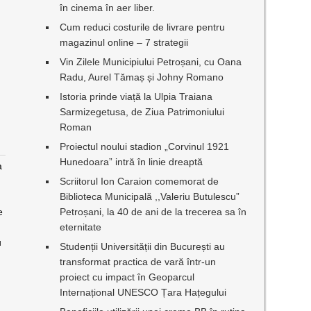
în cinema în aer liber.
Cum reduci costurile de livrare pentru
magazinul online – 7 strategii
Vin Zilele Municipiului Petroșani, cu Oana
Radu, Aurel Tămaș și Johny Romano
Istoria prinde viață la Ulpia Traiana
Sarmizegetusa, de Ziua Patrimoniului
Roman
Proiectul noului stadion „Corvinul 1921
Hunedoara” intră în linie dreaptă
a
Scriitorul Ion Caraion comemorat de
Biblioteca Municipală ,,Valeriu Butulescu”
e
Petroșani, la 40 de ani de la trecerea sa în
eternitate
u
Studenții Universității din București au
transformat practica de vară într-un
proiect cu impact în Geoparcul
Internațional UNESCO Țara Hațegului