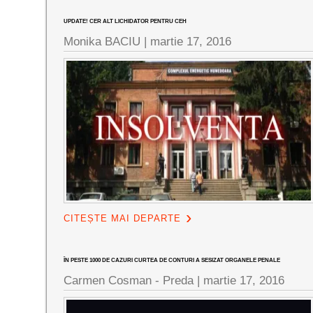
UPDATE! CER ALT LICHIDATOR PENTRU CEH
Monika BACIU |
martie 17, 2016
CITEȘTE MAI DEPARTE
ÎN PESTE 1000 DE CAZURI CURTEA DE CONTURI A SESIZAT ORGANELE PENALE
Carmen Cosman - Preda |
martie 17, 2016