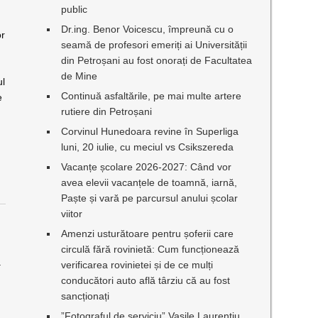
a
public
Dr.ing. Benor Voicescu, împreună cu o
or
seamă de profesori emeriți ai Universității
din Petroșani au fost onorați de Facultatea
de Mine
ul
Continuă asfaltările, pe mai multe artere
e
rutiere din Petroșani
Corvinul Hunedoara revine în Superliga
luni, 20 iulie, cu meciul vs Csikszereda
Vacanțe școlare 2026-2027: Când vor
avea elevii vacanțele de toamnă, iarnă,
Paște și vară pe parcursul anului școlar
viitor
Amenzi usturătoare pentru șoferii care
circulă fără rovinietă: Cum funcționează
ă
verificarea rovinietei și de ce mulți
conducători auto află târziu că au fost
sancționați
”Fotograful de serviciu” Vasile Laurențiu