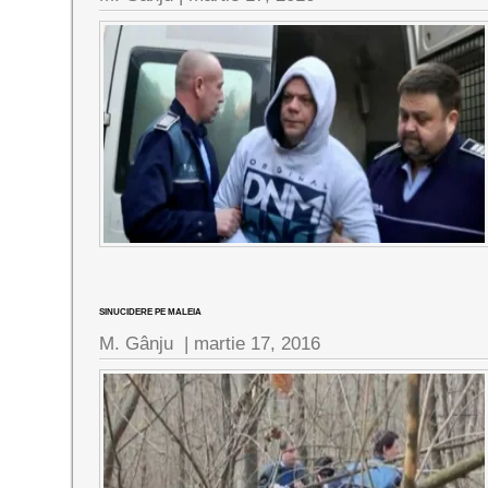
SINUCIDERE PE MALEIA
M. Gânju |
martie 17, 2016