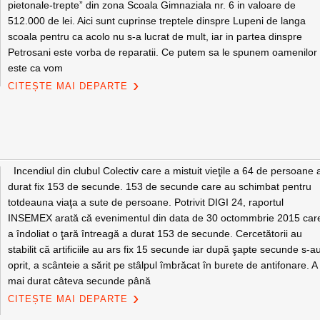
pietonale-trepte” din zona Scoala Gimnaziala nr. 6 in valoare de
512.000 de lei. Aici sunt cuprinse treptele dinspre Lupeni de langa
scoala pentru ca acolo nu s-a lucrat de mult, iar in partea dinspre
Petrosani este vorba de reparatii. Ce putem sa le spunem oamenilor
este ca vom
CITEȘTE MAI DEPARTE
Incendiul din clubul Colectiv care a mistuit vieţile a 64 de persoane 
durat fix 153 de secunde. 153 de secunde care au schimbat pentru
totdeauna viaţa a sute de persoane. Potrivit DIGI 24, raportul
INSEMEX arată că evenimentul din data de 30 octommbrie 2015 car
a îndoliat o ţară întreagă a durat 153 de secunde. Cercetătorii au
stabilit că artificiile au ars fix 15 secunde iar după şapte secunde s-a
oprit, a scânteie a sărit pe stâlpul îmbrăcat în burete de antifonare. A
mai durat câteva secunde până
CITEȘTE MAI DEPARTE