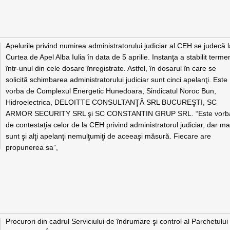
Apelurile privind numirea administratorului judiciar al CEH se judecă 
Curtea de Apel Alba Iulia în data de 5 aprilie. Instanţa a stabilit terme
într-unul din cele dosare înregistrate. Astfel, în dosarul în care se
solicită schimbarea administratorului judiciar sunt cinci apelanţi. Este
vorba de Complexul Energetic Hunedoara, Sindicatul Noroc Bun,
Hidroelectrica, DELOITTE CONSULTANŢĂ SRL BUCUREŞTI, SC
ARMOR SECURITY SRL şi SC CONSTANTIN GRUP SRL. “Este vorb
de contestaţia celor de la CEH privind administratorul judiciar, dar ma
sunt şi alţi apelanţi nemulţumiţi de aceeaşi măsură. Fiecare are
propunerea sa”,
Procurori din cadrul Serviciului de îndrumare şi control al Parchetului