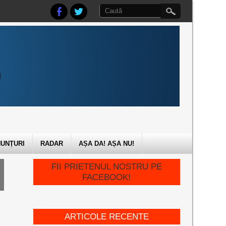
UNȚURI
RADAR
AȘA DA! AȘA NU!
FII PRIETENUL NOSTRU PE
FACEBOOK!
ARTICOLE RECENTE