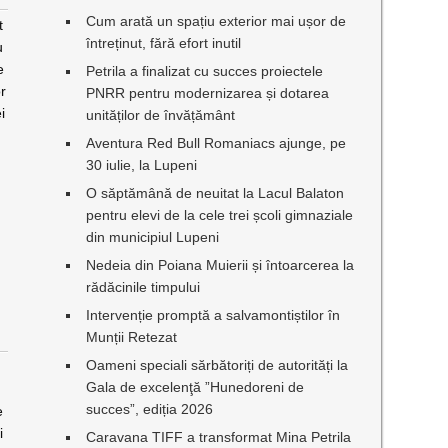
Cum arată un spațiu exterior mai ușor de
t
întreținut, fără efort inutil
u
e
Petrila a finalizat cu succes proiectele
or
PNRR pentru modernizarea și dotarea
i
unităților de învățământ
Aventura Red Bull Romaniacs ajunge, pe
30 iulie, la Lupeni
O săptămână de neuitat la Lacul Balaton
pentru elevi de la cele trei școli gimnaziale
din municipiul Lupeni
Nedeia din Poiana Muierii și întoarcerea la
rădăcinile timpului
Intervenție promptă a salvamontiștilor în
Munții Retezat
Oameni speciali sărbătoriți de autorități la
Gala de excelenţă ”Hunedoreni de
succes”, ediția 2026
e
i
Caravana TIFF a transformat Mina Petrila