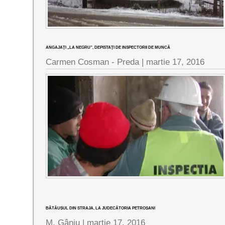
ANGAJAŢI „LA NEGRU”, DEPISTAŢI DE INSPECTORII DE MUNCĂ
Carmen Cosman - Preda |
martie 17, 2016
BĂTĂUȘUL DIN STRAJA, LA JUDECĂTORIA PETROȘANI
M. Gânju |
martie 17, 2016