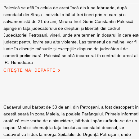
Palesică se află în celula de arest încă din luna februarie, după
scandalul din Straja. Individul a bătut trei tineri printre care și o
salvamontistă de 21 de ani, Miruna Inel. Sorin Constantin Palesică
ajunge în fața judecătorului de drepturi și libertăți din cadrul
Judecătoriei Petroșani, vineri, unde are termen în dosarul în care es
judecat pentru lovire sau alte violențe. Las termenul de mâine, vor fi
luate în discuție măsurile și excepţiile dispuse de judecătorul de
cameră preliminară. Palesică se află încarcerat în centrul de arest al
IPJ Hunedoara
CITEȘTE MAI DEPARTE
Cadavrul unui bărbat de 33 de ani, din Petroșani, a fost descoperit în
acestă seară în zona Maleia, la poalele Parângului. Primele informați
arată că este vorba de o sinucidere, bărbatul spânzurându-se de un
copac. Medicii chemați la fața locului au constatat decesul, iar
cadavrul va fi dus la morga Spitalului de Urgență Petroșani, unde