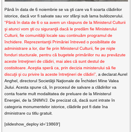
Până în data de 6 noiembrie se va şti care va fi soarta clădirilor
istorice, dacă vor fi salvate sau vor sfârşi sub lama buldozerului.
“Până în data de 6 o sa avem un răspuns de la Ministerul Culturii
şi atunci vom şti cu siguranţă dacă le predăm fie Ministerului
Culturii, fie comunităţii locale sau continuăm programul de
închidere. Reprezentanţii Primăriei întreved o posibilitate de
administrare a lor, dar fie prin Ministerul Culturii, fie pe nişte
fonduri stucturale, pentru că bugetele primăriilor nu au prevăzute
aceste întreţineri de clădiri, mai ales că sunt destul de
costisitoare. Aceştia speră ca, prin decizia ministerului să fie
discuţii şi cu privire la aceste întreţineri de clădiri”,
a declarat Aurel
Anghel, directorul Societăţii Naţionale de Închideri Mine Valea
Jiului. Acesta spune că, în procesul de salvare a clădirilor va
conta foarte mult modalitatea de preluare de la Ministerul
Energiei, de la SNIMVJ. De precizat că, dacă sunt intrate în
categoria monumentelor istorice, clădirile pot fi date îna
dministrare cu titlu gratuit.
[slideshow_deploy id=’19869′]