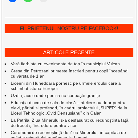
FII PRIETENUL NOSTRU PE FACEBOOK!
ARTICOLE RECENTE
Vară fierbinte cu evenimente de top în municipiul Vulcan
Creșa din Petroșani primește înscrieri pentru copii începând
cu vârsta de 1 an
Liceeni din Hunedoara pornesc pe urmele eroului care a
schimbat istoria Europei
Uzdin, acolo unde poezia nu cunoaște granițe
Educația dincolo de sala de clasă – ateliere outdoor pentru
elevi, părinți și profesori, în cadrul proiectului „SUPER” de la
Liceul Tehnologic „Ovid Densușianu” din Călan
La Petrila, Ziua Minerului s-a desfășurat cu recunoștință față
de trecut și încredere pentru viitor
Ceremonii de recunoștință de Ziua Minerului, în capitala de
suflet a mineritului românesc, la Lupeni