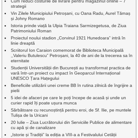
Cum reduci costurile de livrare pentru magazinul online – 7
strategii
Vin Zilele Municipiului Petroșani, cu Oana Radu, Aurel Tămaș
și Johny Romano
Istoria prinde viață la Ulpia Traiana Sarmizegetusa, de Ziua
Patrimoniului Roman
Proiectul noului stadion „Corvinul 1921 Hunedoara” intră în
linie dreaptă
Scriitorul Ion Caraion comemorat de Biblioteca Municipală
,,Valeriu Butulescu” Petroșani, la 40 de ani de la trecerea sa în
eternitate
Studenții Universității din București au transformat practica de
vară într-un proiect cu impact în Geoparcul Internațional
UNESCO Țara Hațegului
Beneficiile utilizării unei creme BB în rutina zilnică de îngrijire a
pielii
5 idei de afaceri pe care le poți începe de acasă și unde un
curier rapid îți poate ușura munca
Sărbătoare cu recunoștință pentru eroi, de Sf. Ilie, pe muntele
Tulișa de la Uricani
20 Iulie – Ziua Lucrătorului din Serviciile Publice de alimentare
cu apă și de canalizare
„Istorie și Tradiții” la ediția a VIII-a a Festivalului Cetății