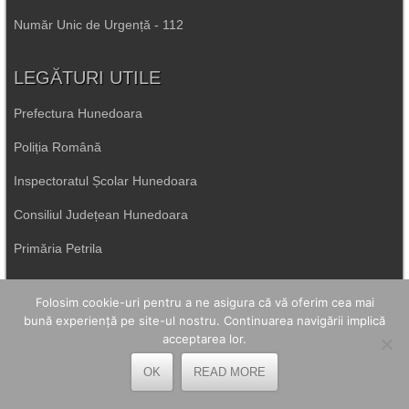
Număr Unic de Urgență - 112
LEGĂTURI UTILE
Prefectura Hunedoara
Poliția Română
Inspectoratul Școlar Hunedoara
Consiliul Județean Hunedoara
Primăria Petrila
Primăria Petroșani
Folosim cookie-uri pentru a ne asigura că vă oferim cea mai
bună experiență pe site-ul nostru. Continuarea navigării implică
Primăria Aninoasa
acceptarea lor.
Primăria Lupeni
OK
READ MORE
Direcția de Sănătate Hunedoara