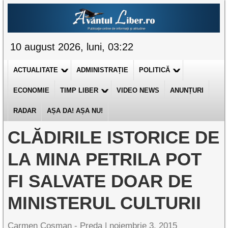
10 august 2026, luni, 03:22
ACTUALITATE
ADMINISTRAȚIE
POLITICĂ
ECONOMIE
TIMP LIBER
VIDEO NEWS
ANUNȚURI
RADAR
AȘA DA! AȘA NU!
CLĂDIRILE ISTORICE DE
LA MINA PETRILA POT
FI SALVATE DOAR DE
MINISTERUL CULTURII
Carmen Cosman - Preda |
noiembrie 3, 2015